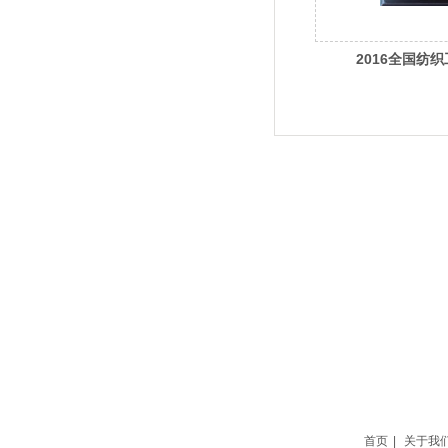
2016全国纺
首页
关于红绿蓝
产品展示
数码印花
首页
|
关于我